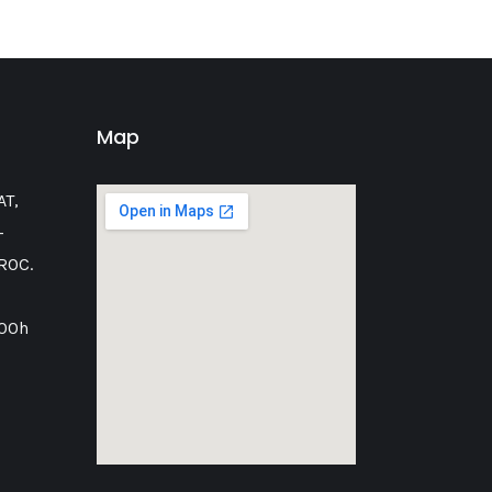
Map
AT,
-
ROC.
:00h