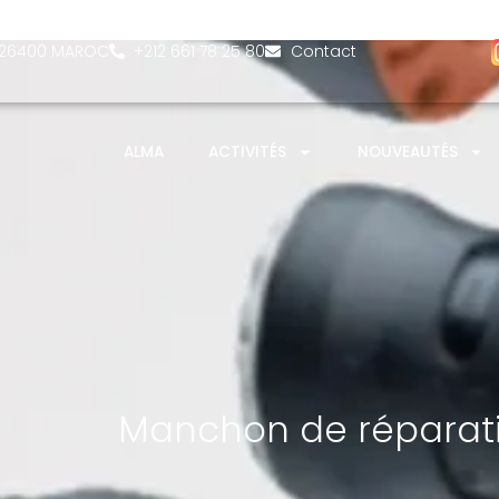
- 26400 MAROC
‎+212 661 78 25 80
Contact
ALMA
ACTIVITÉS
NOUVEAUTÉS
Manchon de réparati