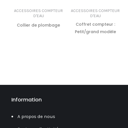
ACCESSOIRES COMPTEUR
ACCESSOIRES COMPTEUR
D'EAU
D'EAU
Coffret compteur :
Collier de plombage
Petit/grand modèle
LIRE LA SUITE
LIRE LA SUITE
Information
A propos de nous