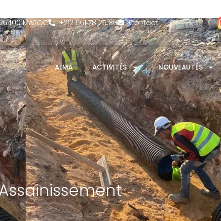
- 26400 MAROC
‎+212 661 78 25 80
Contact
ALMA
ACTIVITÉS
NOUVEAUTÉS
Assainissement