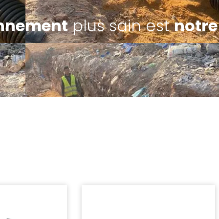
onnement
plus sain est
notre