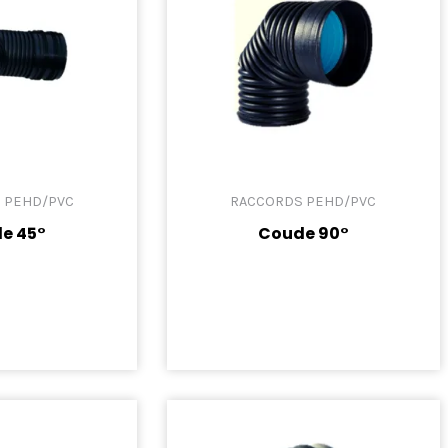
 PEHD/PVC
RACCORDS PEHD/PVC
e 45°
Coude 90°