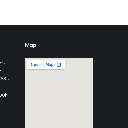
Map
AT,
-
ROC.
:00h