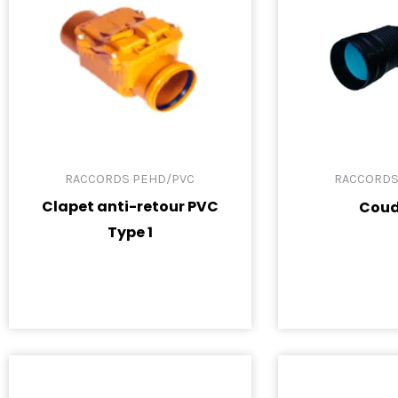
RACCORDS PEHD/PVC
RACCORDS
Clapet anti-retour PVC
Coud
Type 1