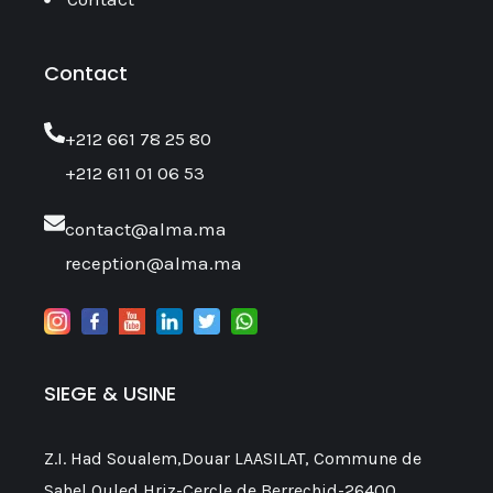
Contact
‎+212 661 78 25 80
+212 611 01 06 53
contact@alma.ma
reception@alma.ma
SIEGE & USINE
Z.I. Had Soualem,Douar LAASILAT, Commune de
Sahel,Ouled Hriz-Cercle de Berrechid-26400